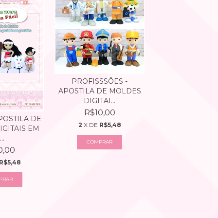
PROFISSSÕES -
APOSTILA DE MOLDES
DIGITAI...
R$10,00
POSTILA DE
2
X DE
R$5,48
GITAIS EM
..
COMPRAR
0,00
R$5,48