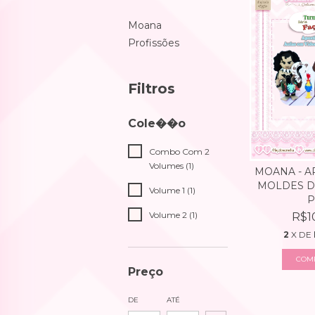
Moana
Profissões
Filtros
Cole��o
Combo Com 2
Volumes (1)
MOANA - A
MOLDES DI
Volume 1 (1)
P.
Volume 2 (1)
R$1
2
X DE
Preço
DE
ATÉ