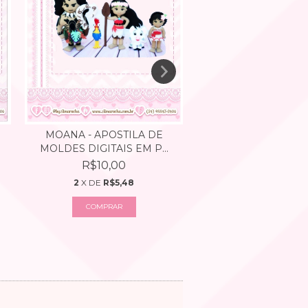
PRINCESAS DISN
MOANA - APOSTILA DE
APOSTILA DE MOLDE
MOLDES DIGITAIS EM P...
R$10,00
R$10,00
2
X DE
R$5,48
2
X DE
R$5,48