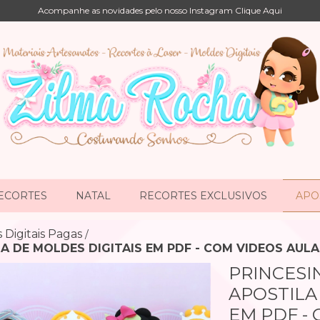
Acompanhe as novidades pelo nosso Instagram Clique Aqui
ECORTES
NATAL
RECORTES EXCLUSIVOS
APOS
s Digitais Pagas
/
LA DE MOLDES DIGITAIS EM PDF - COM VIDEOS AUL
PRINCESI
APOSTILA
EM PDF -