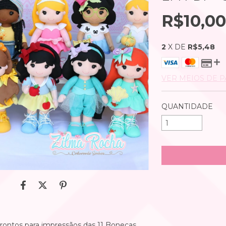
R$10,0
2
X DE
R$5,48
VER MEIOS DE 
QUANTIDADE
prontos para impressãos das 11 Bonecas,