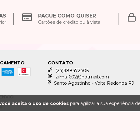
AS
PAGUE COMO QUISER
ior
Cartões de crédito ou à vista
AGAMENTO
CONTATO
(24)988472406
zilma1602@hotmail.com
Santo Agostinho - Volta Redonda RJ
ENVIO
você aceita o uso de cookies
para agilizar a sua experiência d
COPYRIGHT ZILM