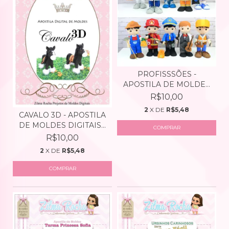
PROFISSSÕES -
APOSTILA DE MOLDES
DIGITAI...
R$10,00
2
X DE
R$5,48
CAVALO 3D - APOSTILA
DE MOLDES DIGITAIS...
COMPRAR
R$10,00
2
X DE
R$5,48