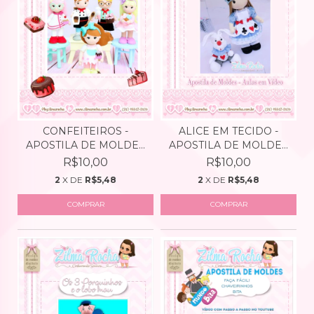
CONFEITEIROS -
ALICE EM TECIDO -
APOSTILA DE MOLDES
APOSTILA DE MOLDES
DIGITA...
DIG...
R$10,00
R$10,00
2
X DE
R$5,48
2
X DE
R$5,48