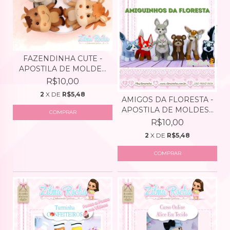
FAZENDINHA CUTE -
APOSTILA DE MOLDES
DIG...
R$10,00
2
X DE
R$5,48
AMIGOS DA FLORESTA -
APOSTILA DE MOLDES...
R$10,00
2
X DE
R$5,48