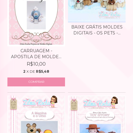
BAIXE GRÁTIS MOLDES
DIGITAIS - OS PETS -...
CARRUAGEM -
APOSTILA DE MOLDES
DIGITAIS...
R$10,00
2
X DE
R$5,48