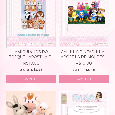
AMIGUINHOS DO
GALINHA PINTADINHA -
BOSQUE - APOSTILA DE
APOSTILA DE MOLDES...
MOLDE...
R$10,00
R$10,00
2
X DE
R$5,48
2
X DE
R$5,48