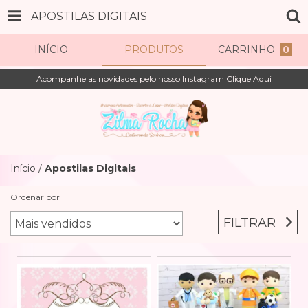
APOSTILAS DIGITAIS
INÍCIO
PRODUTOS
CARRINHO
0
Acompanhe as novidades pelo nosso Instagram Clique Aqui
Início
/
Apostilas Digitais
Ordenar por
FILTRAR