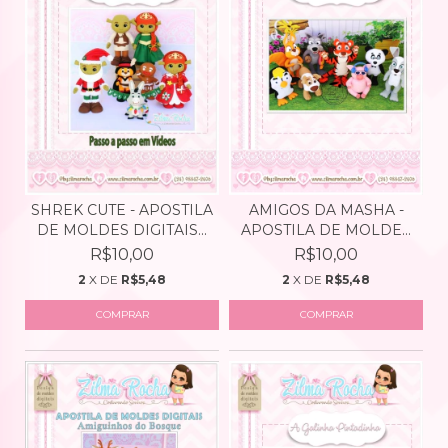
SHREK CUTE - APOSTILA
AMIGOS DA MASHA -
DE MOLDES DIGITAIS...
APOSTILA DE MOLDES
DIG...
R$10,00
R$10,00
2
X DE
R$5,48
2
X DE
R$5,48