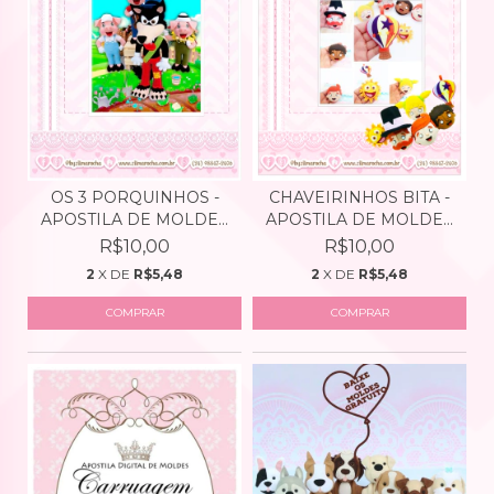
OS 3 PORQUINHOS -
CHAVEIRINHOS BITA -
APOSTILA DE MOLDES
APOSTILA DE MOLDES
DIG...
D...
R$10,00
R$10,00
2
X DE
R$5,48
2
X DE
R$5,48